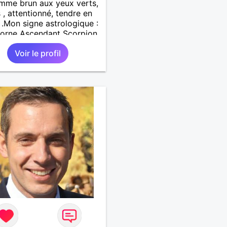
mme brun aux yeux verts,
 , attentionné, tendre en
.Mon signe astrologique :
corne Ascendant Scorpion
n Poisson pour cerné ma
Voir le profil
nalité : a rechercher sur la
( Web) Mes loisirs
aux : Internet, Lire, Le Jeu
cs, Le Jogging . J'aime
 un peu de tout, j'aime
up la nourriture Italienne
s Musicaux : Variété
ise, La Pop Music, Le
.