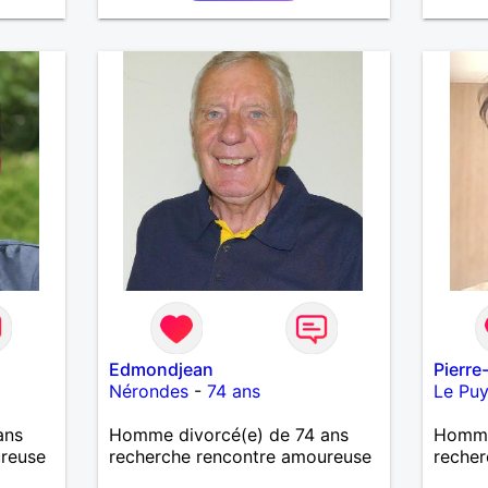
altruiste et empathique, j'adore
parti...
le second degré, plutôt
pragmatique, jovial,
responsable, gentil,
compréhensif et respectueux.
Edmondjean
Pierr
Nérondes
-
74 ans
Le Puy
ans
Homme divorcé(e) de 74 ans
Homme 
ureuse
recherche rencontre amoureuse
recher