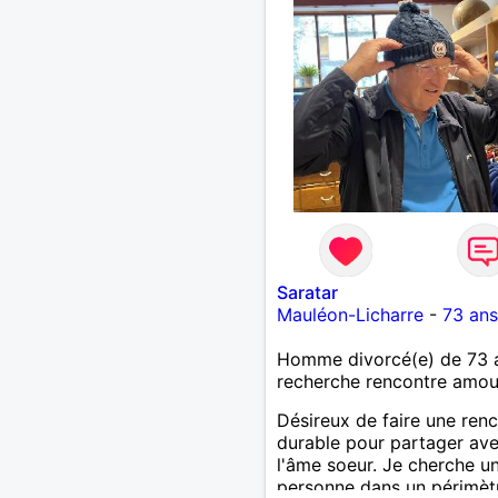
Saratar
Mauléon-Licharre
-
73 ans
Homme divorcé(e) de 73 
recherche rencontre amo
Désireux de faire une ren
durable pour partager av
l'âme soeur. Je cherche u
personne dans un périmèt