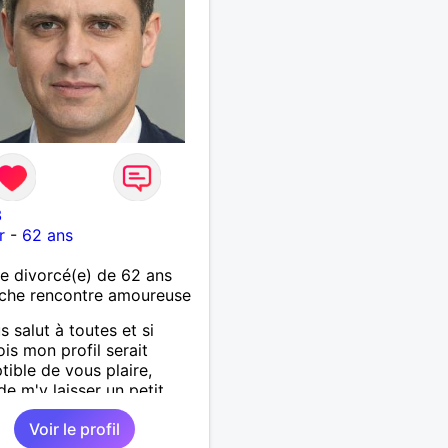
8
r
-
62 ans
 divorcé(e) de 62 ans
che rencontre amoureuse
s salut à toutes et si
ois mon profil serait
tible de vous plaire,
de m'y laisser un petit
 je vous répondrais sans
Voir le profil
! Un petit effort et c'est