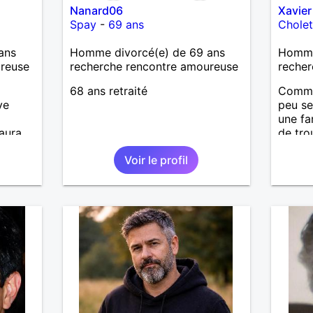
Nanard06
Xavier
Spay
-
69 ans
Chole
ans
Homme divorcé(e) de 69 ans
Homme
ureuse
recherche rencontre amoureuse
recher
68 ans retraité
Comme
ve
peu se
une fam
saura
de tro
. Étant
comme 
Voir le profil
e mais
connai
aimerai
affinit
le
e de