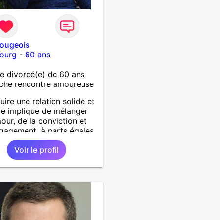
bougeois
bourg
-
60 ans
 divorcé(e) de 60 ans
che rencontre amoureuse
uire une relation solide et
e implique de mélanger
mour, de la conviction et
ngagement, à parts égales.
rieux, il est nécessaire
Voir le profil
ndre franchise, vérité,
, respect et sincérité.
a recherche s'oriente
ne relation sérieuse sur la
 de Strasbourg et
urs.