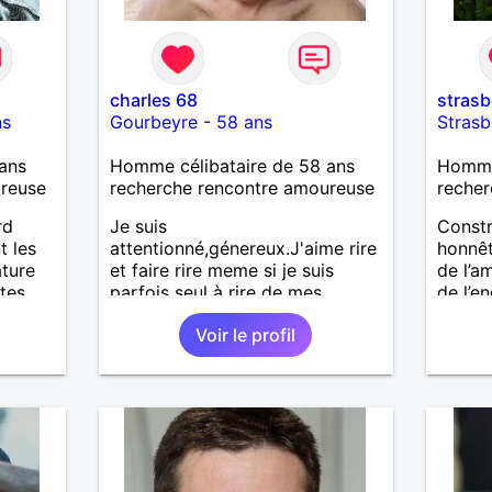
charles 68
stras
ns
Gourbeyre
-
58 ans
Stras
ans
Homme célibataire de 58 ans
Homme
ureuse
recherche rencontre amoureuse
recher
rd
Je suis
Constr
t les
attentionné,génereux.J'aime rire
honnêt
ature
et faire rire meme si je suis
de l’a
utes
parfois seul à rire de mes
de l’e
blagues!
Par sé
Voir le profil
des
d’ente
le en
liberté
idi je
Donc m
(en
vers u
).
région
alento