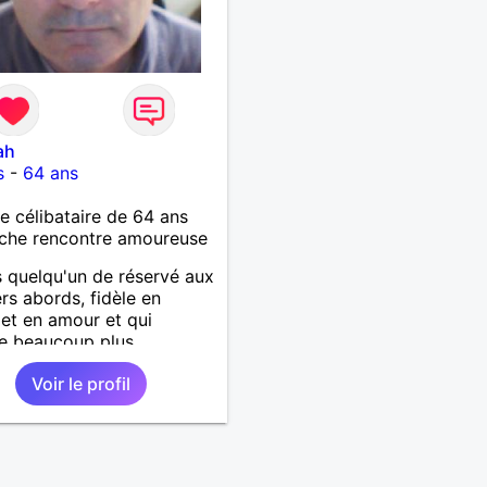
ah
s
-
64 ans
célibataire de 64 ans
che rencontre amoureuse
s quelqu'un de réservé aux
rs abords, fidèle en
 et en amour et qui
e beaucoup plus
rtance à l'être plutôt
Voir le profil
paraître. J'aimerais
trer une partenaire,une
ne âme soeur avec qui je
is partager ma passion
a nature en toutes saisons