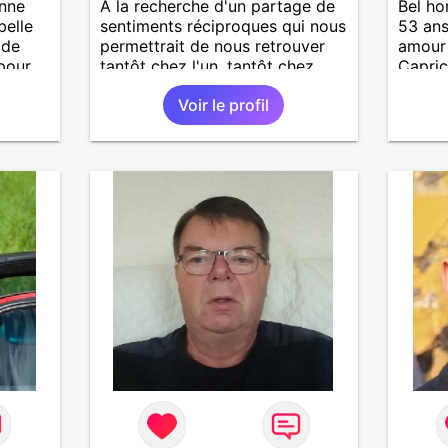
onne
A la recherche d'un partage de
Bel ho
belle
sentiments réciproques qui nous
53 ans
 de
permettrait de nous retrouver
amour 
 pour
tantôt chez l'un, tantôt chez
Capri
l'autre. Enjoué , attentionné,
Lune e
Voir le profil
optimiste, honnête, attaché aux
person
valeurs morales, j'apprécie
toile 
l'humilité et je n'ai rien à
princip
prouver. Photographie 2026. Et
d'éche
la vôtre ?
manger
beauco
. Gout
França
rock ..