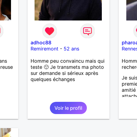
adhoc88
pharo
Remiremont
-
52 ans
Renne
ans
Homme peu convaincu mais qui
Homme 
ureuse
teste 🙂 Je transmets ma photo
recher
sur demande si sérieux après
Je sui
quelques échanges
premie
amitié
attach
d'impo
Voir le profil
qu'au 
rencon
amie,u
pourra
pour l