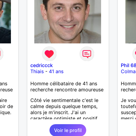
cedriccck
Phil 6
Thiais
-
41 ans
Colma
ans
Homme célibataire de 41 ans
Homme
ureuse
recherche rencontre amoureuse
recher
aire
Côté vie sentimentale c'est le
Je vou
oir de
calme depuis quelque temps,
toutef
nique.
alors je m'inscrit. J'ai un
suscep
caractère optimiste et positif,
merci 
souple, je sais écouter,
mot et
Voir le profil
comprendre et analyser,
détour 