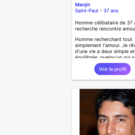
Manjin
Saint-Paul
-
37 ans
Homme célibataire de 37 
recherche rencontre amo
Homme recherchant tout
simplement l'amour. Je rê
d'une vie a deux simple et
équilibrée, quelqu'un qui 
m´accepter tel que je suis
Voir le profil
une personne assez timid
sachant ce que je veux, j'
bien trouver quelqu'un de
complémentaire avec qui 
dialogue sera une source
inépuisable de bien être d
complicité.