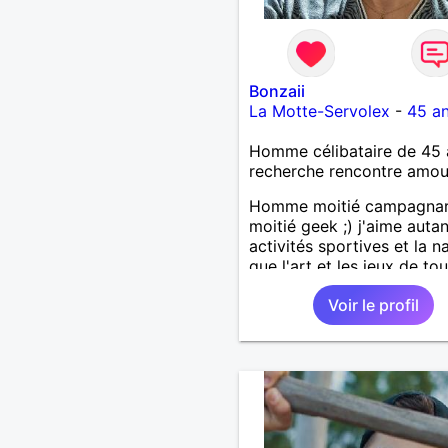
Bonzaii
La Motte-Servolex
-
45 a
Homme célibataire de 45 
recherche rencontre amo
Homme moitié campagna
moitié geek ;) j'aime autan
activités sportives et la n
que l'art et les jeux de to
sortes. Je lis également
Voir le profil
régulièrement et regarde 
animes. Le matin je travail
grande distrib et l'après m
suis illustrateur freelance 
tentative de reconversion!