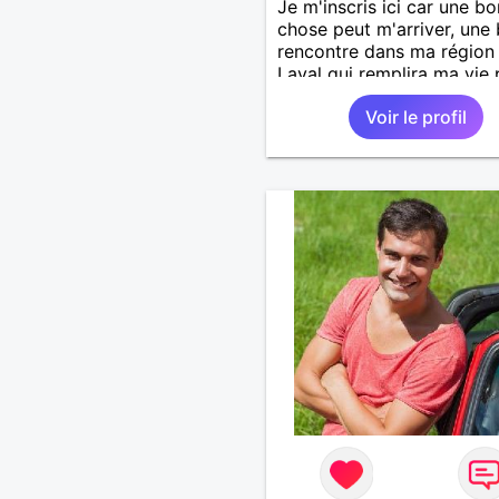
Je m'inscris ici car une b
chose peut m'arriver, une 
rencontre dans ma région
Laval qui remplira ma vie
former couple !
Voir le profil