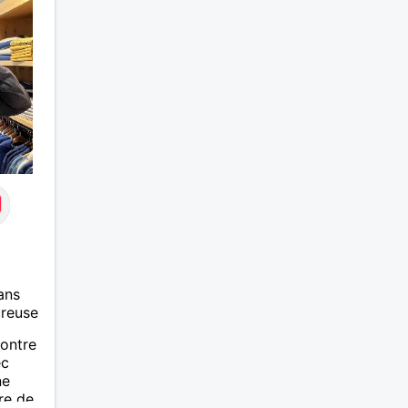
et en 
au pri
la ran
et ser
activi
la plu
ouvert
centre
future 
ans
ureuse
contre
ec
ne
re de