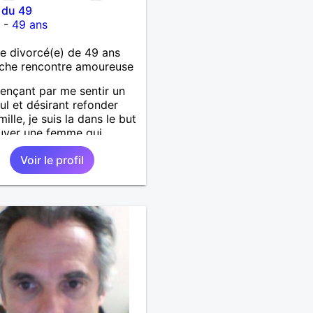
 du 49
t
-
49 ans
 divorcé(e) de 49 ans
che rencontre amoureuse
nçant par me sentir un
ul et désirant refonder
ille, je suis la dans le but
uver une femme qui
moi voudrait bien faire
Voir le profil
ssance et bien sûr plus si
é.