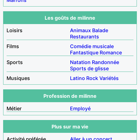
Les goûts de milinne
Loisirs
Animaux
Balade
Restaurants
Films
Comédie musicale
Fantastique
Romance
Sports
Natation
Randonnée
Sports de glisse
Musiques
Latino
Rock
Variétés
Profession de milinne
Métier
Employé
Plus sur ma vie
Activité préférée
Aller à un concert