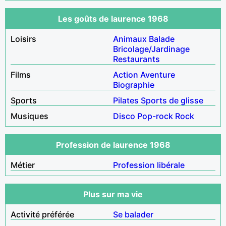
Les goûts de laurence 1968
Loisirs
Animaux
Balade
Bricolage/Jardinage
Restaurants
Films
Action
Aventure
Biographie
Sports
Pilates
Sports de glisse
Musiques
Disco
Pop-rock
Rock
Profession de laurence 1968
Métier
Profession libérale
Plus sur ma vie
Activité préférée
Se balader