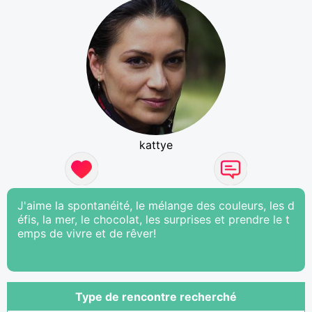
kattye
J'aime la spontanéité, le mélange des couleurs, les d
éfis, la mer, le chocolat, les surprises et prendre le t
emps de vivre et de rêver!
Type de rencontre recherché