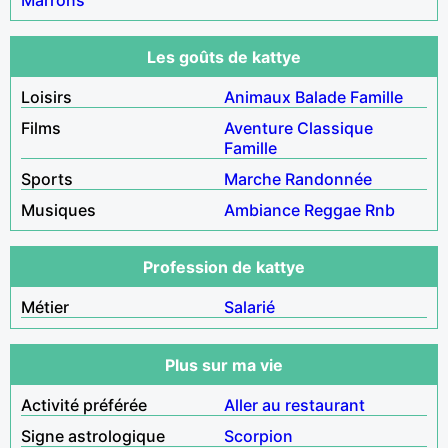
Les goûts de kattye
Loisirs
Animaux
Balade
Famille
Films
Aventure
Classique
Famille
Sports
Marche
Randonnée
Musiques
Ambiance
Reggae
Rnb
Profession de kattye
Métier
Salarié
Plus sur ma vie
Activité préférée
Aller au restaurant
Signe astrologique
Scorpion