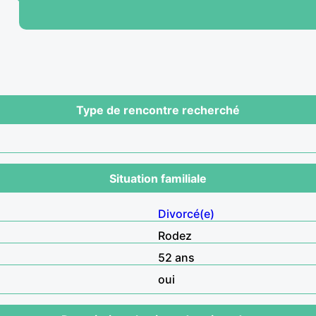
Type de rencontre recherché
Situation familiale
Divorcé(e)
Rodez
52 ans
oui