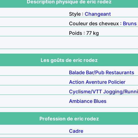
Description physique de eric rodez
Style :
Changeant
Couleur des cheveux :
Bruns
Poids : 77 kg
Les goûts de eric rodez
Balade
Bar/Pub
Restaurants
Action
Aventure
Policier
Cyclisme/VTT
Jogging/Runn
Ambiance
Blues
Profession de eric rodez
Cadre