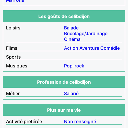
Les goûts de celibdijon
Loisirs
Balade
Bricolage/Jardinage
Cinéma
Films
Action
Aventure
Comédie
Sports
Musiques
Pop-rock
Profession de celibdijon
Métier
Salarié
Plus sur ma vie
Activité préférée
Non renseigné