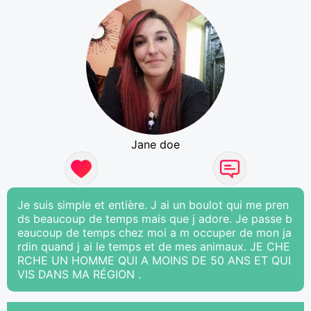
Jane doe
Je suis simple et entière. J ai un boulot qui me pren
ds beaucoup de temps mais que j adore. Je passe b
eaucoup de temps chez moi a m occuper de mon ja
rdin quand j ai le temps et de mes animaux. JE CHE
RCHE UN HOMME QUI A MOINS DE 50 ANS ET QUI
VIS DANS MA RÉGION .