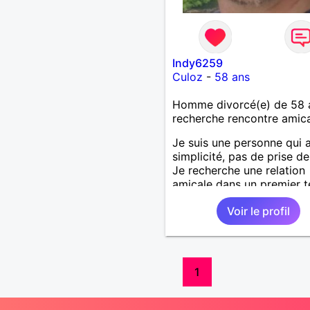
Indy6259
Culoz
-
58 ans
Homme divorcé(e) de 58 
recherche rencontre amic
Je suis une personne qui 
simplicité, pas de prise de
Je recherche une relation
amicale dans un premier 
et je laisse le destin me gu
Voir le profil
Je recherche la franchise,
de mensonge.
1