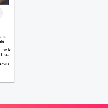
ans
ale
aime la
 tête.
temps
ider.
 pas