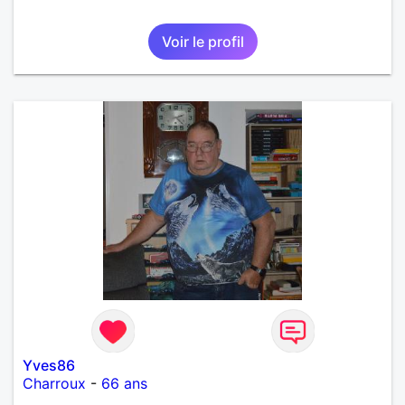
Voir le profil
Yves86
Charroux
-
66 ans