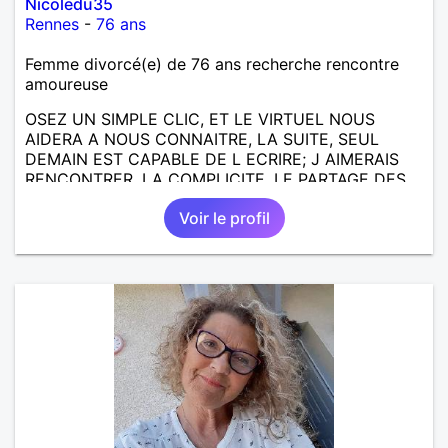
Nicoledu35
Rennes
-
76 ans
Femme divorcé(e) de 76 ans recherche rencontre
amoureuse
OSEZ UN SIMPLE CLIC, ET LE VIRTUEL NOUS
AIDERA A NOUS CONNAITRE, LA SUITE, SEUL
DEMAIN EST CAPABLE DE L ECRIRE; J AIMERAIS
RENCONTRER, LA COMPLICITE, LE PARTAGE DES
BELLES CHOSES DE LA VIE : BALADES, VOYAGES
Voir le profil
EN FRANCE OU AILLEURS. ETRE A L ECOUTE DE L
AUTRE, ET LA VIE SERA PLUS BELLE
ENCORE.....................