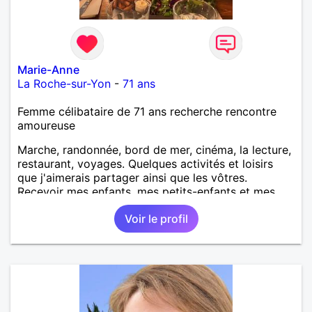
Marie-Anne
La Roche-sur-Yon
-
71 ans
Femme célibataire de 71 ans recherche rencontre
amoureuse
Marche, randonnée, bord de mer, cinéma, la lecture,
restaurant, voyages. Quelques activités et loisirs
que j'aimerais partager ainsi que les vôtres.
Recevoir mes enfants, mes petits-enfants et mes
amis. Bénévolat auprès des enfants à l’école, pour le
Voir le profil
cinéma indépendant... Se rencontrer, être à l’écoute,
échanger avec une personne de confiance, pour une
vie de partage, de tendresse. Les voyages et où
randonnées en France ou à l'étranger à deux en
dehors des sentiers battus me raviraient. Je
m'engage à répondre à votre message. Au plaisir de
vous lire.