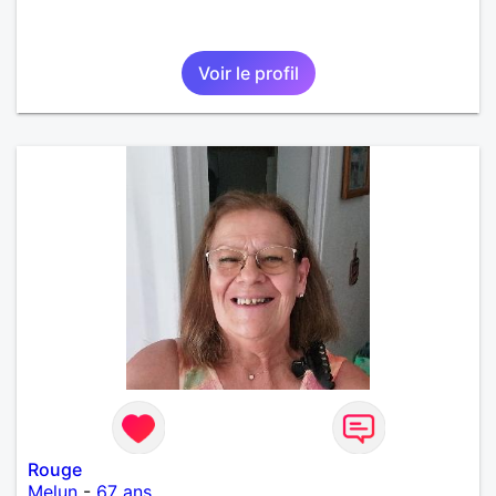
Voir le profil
Rouge
Melun
-
67 ans