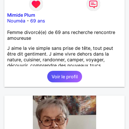
Mimide Plum
Nouméa
-
69 ans
Femme divorcé(e) de 69 ans recherche rencontre
amoureuse
J aime la vie simple sans prise de tête, tout peut
être dit gentiment. J aime vivre dehors dans la
nature, cuisiner, randonner, camper, voyager,
découvrir, comprendre des nouveaux trucs
techniques et sur la vie des êtres vivants. J aime
Voir le profil
danser, faire la fête. Je ne bois pratiquement pas d
alcool, je fume rarement, je ris souvent. Je cherche
un vrai amoureux pour continuer à profiter de la vie
mais à deux. Je peux tout faire toute seule, mais j
en ai marre je veux partagé et rigoler