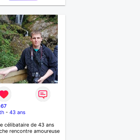
u67
th
-
43 ans
célibataire de 43 ans
che rencontre amoureuse