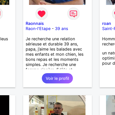
Raonnais
roan
Raon-l'Etape
-
39 ans
Saint-
leus
Je recherche une relation
Homme 
sérieuse et durable 39 ans,
recher
papa, j’aime les balades avec
un nat
mes enfants et mon chien, les
optimi
bons repas et les moments
pour d
simples. Je recherche une
femme sincère, fidèle et
sérieuse, avec qui construire une
Voir le profil
belle histoire. Je ne veux pas
perdre mon temps, juste trouver
la bonne personne. ❤️