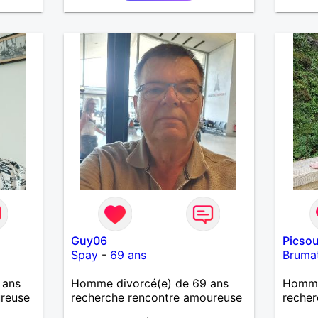
partage . Je ne suis pas dans le
courant de pensée imposé. Je
souhaite rencontrer une
personne pour partager,
expérimenté, découvrir
ensemble et se soutenir
mutuellement pour devenir le
meilleur de soi-même et
rayonner l'amour. Je vis
actuellement dans le Lot mais je
compte m'installer à nouveau à
l'ile de la Réunion avant la fin
2026. Pierre
Guy06
Picso
Spay
-
69 ans
Bruma
 ans
Homme divorcé(e) de 69 ans
Homme 
ureuse
recherche rencontre amoureuse
recher