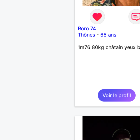
Roro 74
Thônes
-
66 ans
1m76 80kg châtain yeux b
Voir le profil