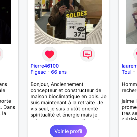
Pierre46100
lauren
Figeac
-
66 ans
Toul
-
ans
Bonjour, Anciennement
Homme 
ale
concepteur et constructeur de
recher
maison bioclimatique en bois. Je
porte
jaime 
suis maintenant à la retraite. Je
s. Dans
prome
vis seul, je suis plutôt orienté
 la
tres s
spiritualité et énergie mais je
cuisin
suis aussi très pragmatique et
de bus
un très bon bricoleur. J’aime la
Voir le profil
recher
douceur, la sensualité, le