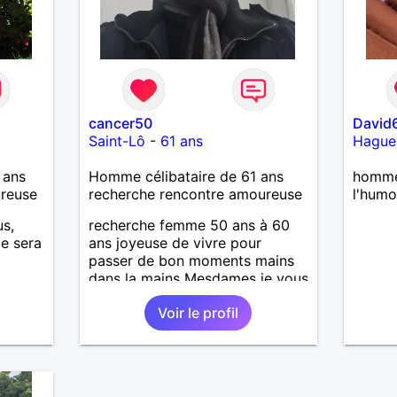
cancer50
David
Saint-Lô
-
61 ans
Hague
 ans
Homme célibataire de 61 ans
homme
ureuse
recherche rencontre amoureuse
l'humo
us,
recherche femme 50 ans à 60
te sera
ans joyeuse de vivre pour
passer de bon moments mains
dans la mains Mesdames je vous
attend de vous lire .
Voir le profil