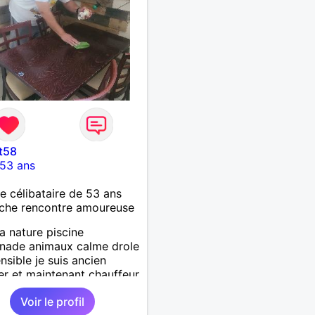
t58
53 ans
célibataire de 53 ans
che rencontre amoureuse
la nature piscine
nade animaux calme drole
ensible je suis ancien
ier et maintenant chauffeur
 jai un chien et un chat
Voir le profil
che relation durable