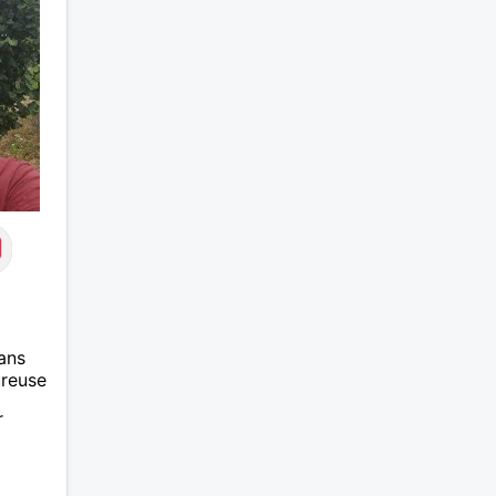
ans
ureuse
r