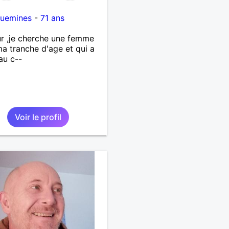
guemines
-
71 ans
r ,je cherche une femme
a tranche d'age et qui a
 au c--
Voir le profil