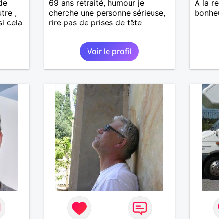
 de
69 ans retraité, humour je
A la r
tre ,
cherche une personne sérieuse,
bonheu
i cela
rire pas de prises de tête
Voir le profil