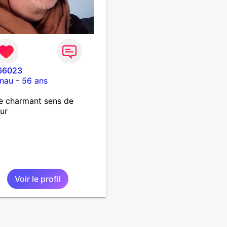
66023
nau
-
56 ans
 charmant sens de
ur
Voir le profil