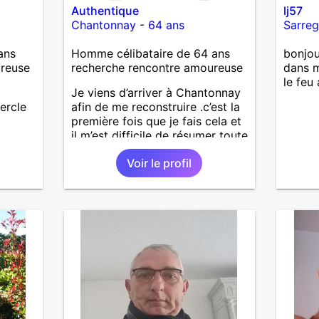
Authentique
lj57
Chantonnay
-
64 ans
Sarre
ans
Homme célibataire de 64 ans
bonjou
ureuse
recherche rencontre amoureuse
dans m
le feu
Je viens d’arriver à Chantonnay
ercle
afin de me reconstruire .c’est la
première fois que je fais cela et
il m’est difficile de résumer toute
une vie.je suis à la retraite et
Voir le profil
aujourd’hui c’est mon
anniversaire !J’aimerais
rencontrer quelqu’un qui partage
les mêmes valeurs qui font de
quelqu’un un être humain