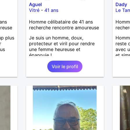
Aguel
Dady
intègre et d'une humeur très
Vitré
-
41 ans
Le Ta
joyeuse.
ans
Homme célibataire de 41 ans
Homme 
ureuse
recherche rencontre amoureuse
recher
p plus
Je suis un homme, doux,
Homme 
r
protecteur et viril pour rendre
reste 
ous
une femme heureuse et
avec u
épanouie !
et si
Voir le profil