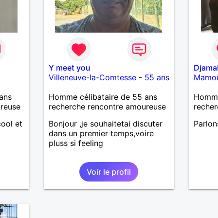
Y meet you
Djama
Villeneuve-la-Comtesse
-
55 ans
Mamo
ans
Homme célibataire de 55 ans
Homme
ureuse
recherche rencontre amoureuse
recher
cool et
Bonjour ,je souhaitetai discuter
Parlon
dans un premier temps,voire
pluss si feeling
Voir le profil