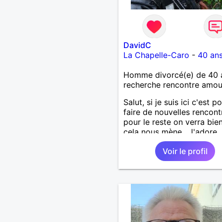
DavidC
La Chapelle-Caro
-
40 an
Homme divorcé(e) de 40 
recherche rencontre amo
Salut, si je suis ici c'est p
faire de nouvelles rencont
pour le reste on verra bie
cela nous mène . J'adore
découvrir de nouvelles ch
Voir le profil
alors si vous voulez m'init
l'une de vos activités je su
partant.