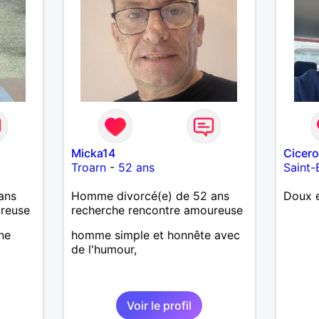
Micka14
Cicer
Troarn
-
52 ans
Saint-
ans
Homme divorcé(e) de 52 ans
Doux e
ureuse
recherche rencontre amoureuse
ne
homme simple et honnête avec
de l'humour,
Voir le profil