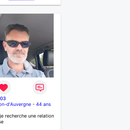
 03
on-d'Auvergne
-
44 ans
 je recherche une relation
se