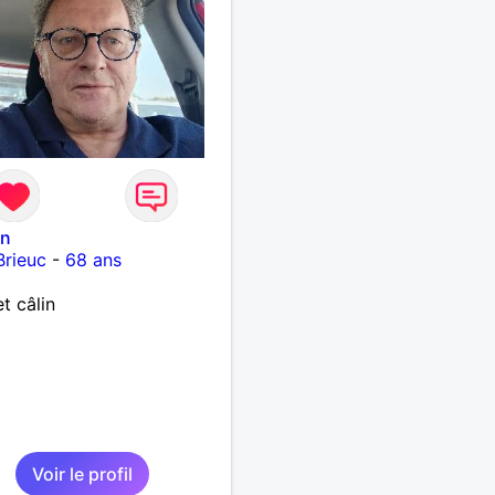
on
Brieuc
-
68 ans
t câlin
Voir le profil