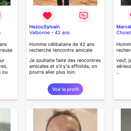
HezouSylvain
Marce
s
Valbonne
-
42 ans
Chole
ans
Homme célibataire de 42 ans
Homme
ureuse
recherche rencontre amicale
recher
our
Je souhaite faire des rencontres
veuf, 
res,
amicales et s'il y'a affinités, on
sérieu
n ou
pourra aller plus loin.
..
oses ,
Voir le profil
ier à
is