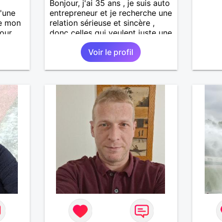
Bonjour, j'ai 35 ans , je suis auto
'une
entrepreneur et je recherche une
re mon
relation sérieuse et sincère ,
mour
donc celles qui veulent juste une
cas on
rencontre d'un soir sans
Voir le profil
lendemain ça ne m'intéresse
pas, donc pas la peine de me
contacter. J'aime la nature, le
sport en général, les
randonnées, les sorties entre
amis et en famille. Je suis d'un
naturel plutôt timide d'ou mon
inscription( par contre une fois
que je connais la personne, je
suis assez "déconneur") . Mes
défauts et /ou qualités: émotif,
sensible, impulsif dans mes
choix ( mais je sais relativiser
selon les situations), réservé ,
toujours optimiste, quelquefois
un petit manque de confiance
en moi . Je suis loyal, honnête,
pas toujours patient mais très