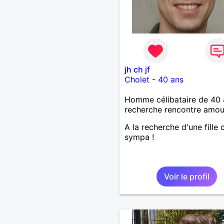
jh ch jf
Cholet
-
40 ans
Homme célibataire de 40 
recherche rencontre amo
A la recherche d'une fille 
sympa !
Voir le profil