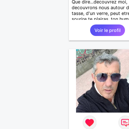
Que dire...decouvrez moi,
decouvrons nous autour d
tasse, d'un verre, peut et
sourire te plairas, ton hu
me fera pouffer.. en tout 
Voir le profil
a tout a gagner.