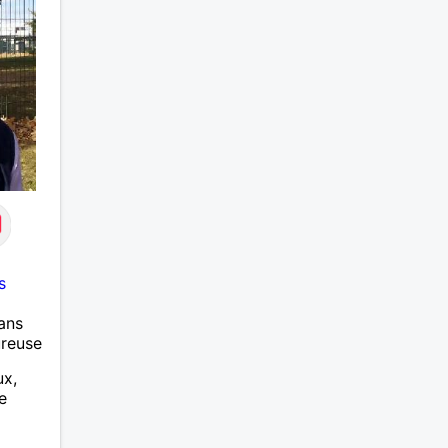
s
ans
ureuse
ux,
e