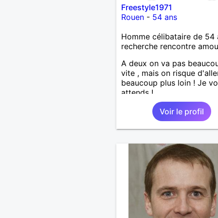
Freestyle1971
Rouen
-
54 ans
Homme célibataire de 54 
recherche rencontre amo
A deux on va pas beaucou
vite , mais on risque d'alle
beaucoup plus loin ! Je v
attends !
Voir le profil