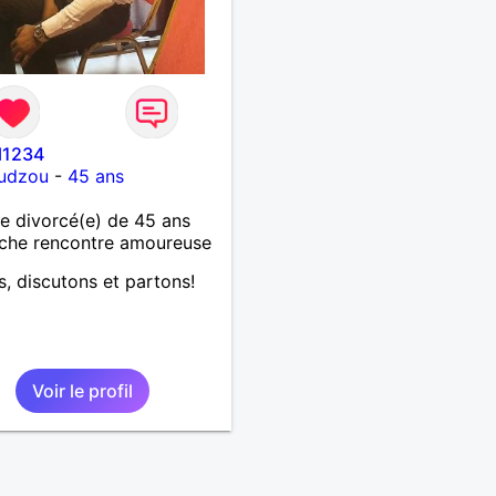
l1234
udzou
-
45 ans
 divorcé(e) de 45 ans
che rencontre amoureuse
s, discutons et partons!
Voir le profil